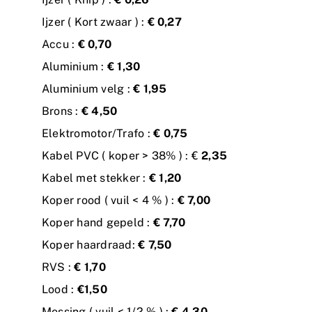
Ijzer ( Kort zwaar ) :
€ 0,27
Accu :
€ 0,70
Aluminium :
€ 1,30
Aluminium velg :
€ 1,95
Brons :
€ 4,50
Elektromotor/Trafo :
€ 0,75
Kabel PVC ( koper > 38% ) : €
2,35
Kabel met stekker :
€ 1,20
Koper rood ( vuil < 4 % ) :
€ 7,00
Koper hand gepeld :
€ 7,70
Koper haardraad:
€ 7,50
RVS :
€ 1,70
Lood :
€1,50
Messing ( vuil < 1/2 % ) :
€ 4,30