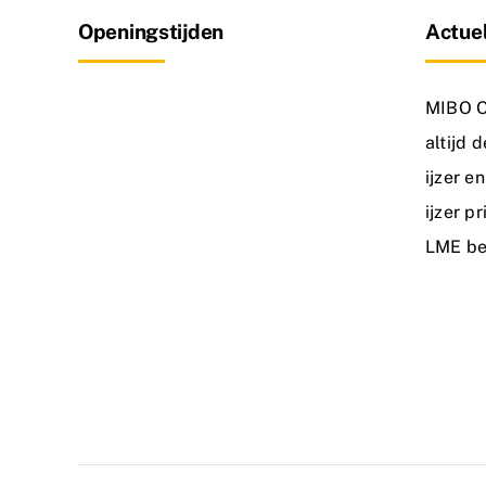
Openingstijden
Actuel
MIBO Ou
altijd 
ijzer e
ijzer p
LME be